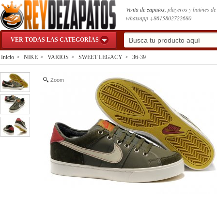
Venta de zapatos,
playeros y botines d
whatsapp +8615802722680
VER TODAS LAS CATEGORÍAS
Inicio
>
NIKE
>
VARIOS
>
SWEET LEGACY
>
36-39
Zoom