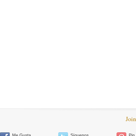
Joi
Me Gusta
Síguenos
Pin