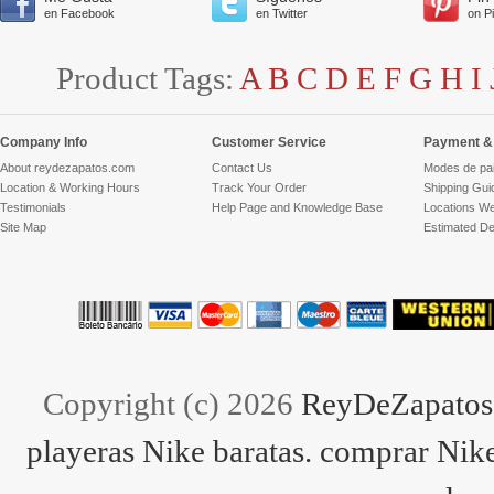
en Facebook
en Twitter
on P
Product Tags:
A
B
C
D
E
F
G
H
I
Company Info
Customer Service
Payment & 
About reydezapatos.com
Contact Us
Modes de pa
Location & Working Hours
Track Your Order
Shipping Gui
Testimonials
Help Page and Knowledge Base
Locations We
Site Map
Estimated De
Copyright (c) 2026
ReyDeZapatos.
playeras Nike baratas. comprar Nike