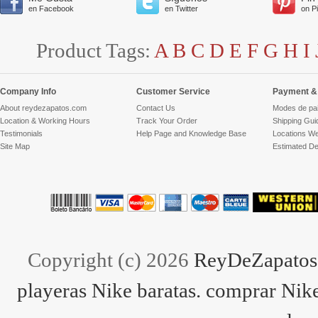
en Facebook
en Twitter
on P
Product Tags:
A
B
C
D
E
F
G
H
I
Company Info
Customer Service
Payment & 
About reydezapatos.com
Contact Us
Modes de pa
Location & Working Hours
Track Your Order
Shipping Gui
Testimonials
Help Page and Knowledge Base
Locations We
Site Map
Estimated De
Copyright (c) 2026
ReyDeZapatos.
playeras Nike baratas. comprar Nike