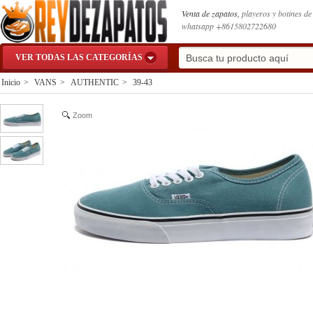
Venta de zapatos,
playeros y botines d
whatsapp +8615802722680
VER TODAS LAS CATEGORÍAS
Inicio
>
VANS
>
AUTHENTIC
>
39-43
Zoom