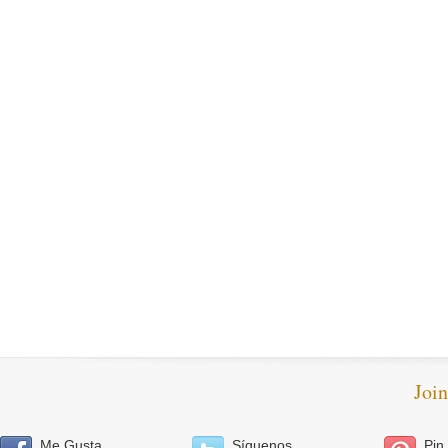
Joi
Me Gusta
Síguenos
Pin