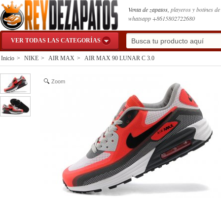
Venta de zapatos,
playeros y botines d
whatsapp +8615802722680
VER TODAS LAS CATEGORÍAS
Inicio
>
NIKE
>
AIR MAX
>
AIR MAX 90 LUNAR C 3.0
Zoom