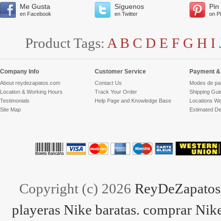
Me Gusta
Síguenos
Pin
en Facebook
en Twitter
on P
Product Tags:
A
B
C
D
E
F
G
H
I
Company Info
Customer Service
Payment & 
About reydezapatos.com
Contact Us
Modes de pa
Location & Working Hours
Track Your Order
Shipping Gui
Testimonials
Help Page and Knowledge Base
Locations We
Site Map
Estimated De
Copyright (c) 2026
ReyDeZapatos.
playeras Nike baratas. comprar Nike