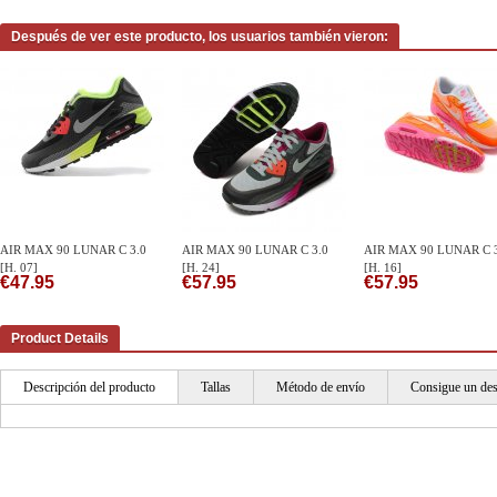
Después de ver este producto, los usuarios también vieron:
AIR MAX 90 LUNAR C 3.0
AIR MAX 90 LUNAR C 3.0
AIR MAX 90 LUNAR C 3
[H. 07]
[H. 24]
[H. 16]
€47.95
€57.95
€57.95
Product Details
Descripción del producto
Tallas
Método de envío
Consigue un de