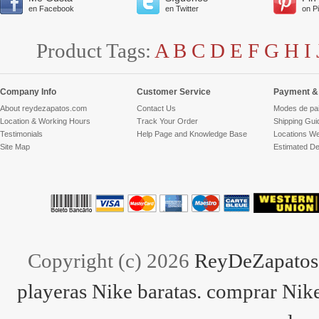
en Facebook
en Twitter
on P
Product Tags:
A
B
C
D
E
F
G
H
I
Company Info
Customer Service
Payment & 
About reydezapatos.com
Contact Us
Modes de pa
Location & Working Hours
Track Your Order
Shipping Gui
Testimonials
Help Page and Knowledge Base
Locations We
Site Map
Estimated De
Copyright (c) 2026
ReyDeZapatos.
playeras Nike baratas. comprar Nike