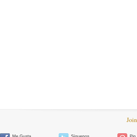
Joi
Me Gusta
Síguenos
Pin