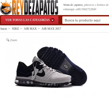
Venta de zapatos,
playeros y botines d
whatsapp +8615802722680
VER TODAS LAS CATEGORÍAS
Inicio
>
NIKE
>
AIR MAX
>
AIR MAX 2017
Zoom