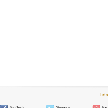
Joi
Me Gusta
Síguenos
Pin