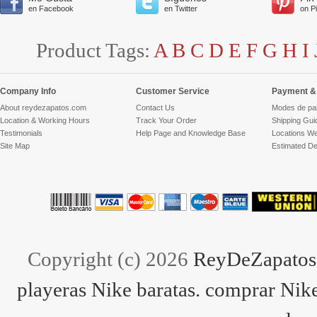
en Facebook
en Twitter
on P
Product Tags:
A
B
C
D
E
F
G
H
I
Company Info
Customer Service
Payment & 
About reydezapatos.com
Contact Us
Modes de pa
Location & Working Hours
Track Your Order
Shipping Gui
Testimonials
Help Page and Knowledge Base
Locations We
Site Map
Estimated De
Copyright (c) 2026
ReyDeZapatos.
playeras Nike baratas. comprar Nike