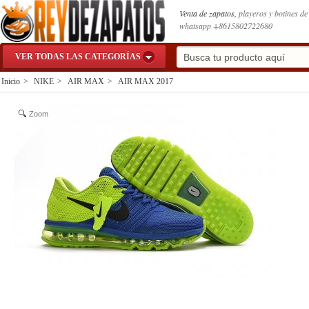
Venta de zapatos,
playeros y botines d
whatsapp +8615802722680
VER TODAS LAS CATEGORÍAS
Inicio
>
NIKE
>
AIR MAX
>
AIR MAX 2017
Zoom