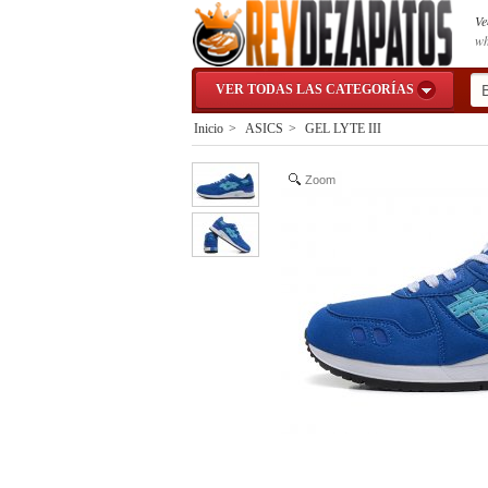
Ve
wh
VER TODAS LAS CATEGORÍAS
Inicio
>
ASICS
>
GEL LYTE III
Zoom