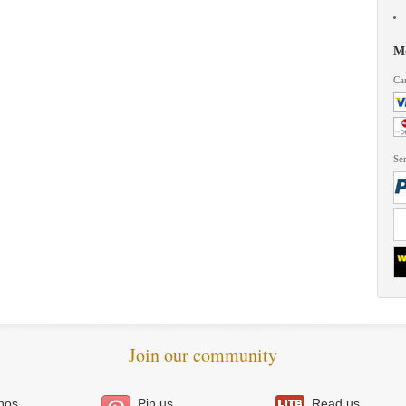
Mo
Car
Ser
Join our community
nos
Pin us
Read us