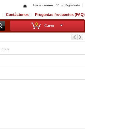
|
or
|
Iniciar sesión
o Regístrate
|
Contáctenos
|
Preguntas frecuentes (FAQ)
0
Carro
s-1607