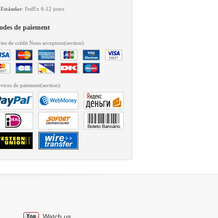
Estándar
: FedEx 6-12 jours
des de paiement
tes de crédit Nous acceptons(section):
vices de paiement(section):
Watch us