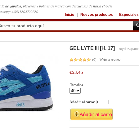
nta de zapatos,
playeros y botines de marca con descuentos de hasta el 80%
atsapp +8615802722680
Inicio
|
Nuevos productos
|
Especiales
GEL LYTE III [H. 17]
reydezapato
(0)
Write a review
€53.45
Tamaños
Añadir al carro: