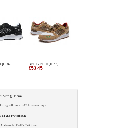
 [H. 09]
GEL LYTE III [H. 14]
€53.45
iloring Time
loring will take 3-12 business days.
lai de livraison
Acelerado
: FedEx 3-6 jours