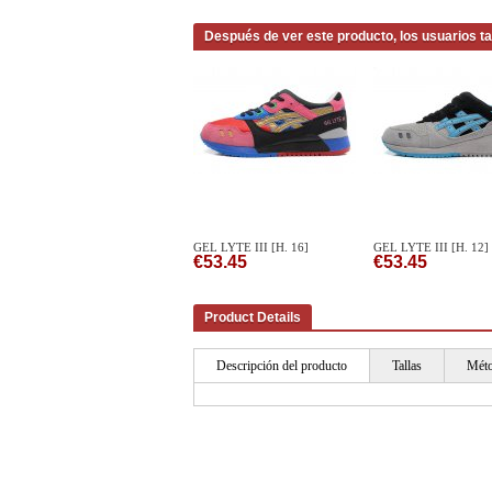
Después de ver este producto, los usuarios t
GEL LYTE III [H. 16]
GEL LYTE III [H. 12]
€53.45
€53.45
Product Details
Descripción del producto
Tallas
Méto