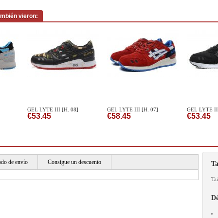
ambién vieron:
GEL LYTE III [H. 08]
GEL LYTE III [H. 07]
GEL LYTE III
€53.45
€58.45
€53.45
do de envío
Consigue un descuento
Ta
Tai
Dé