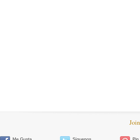
Joi
Me Gusta
Síguenos
Pin