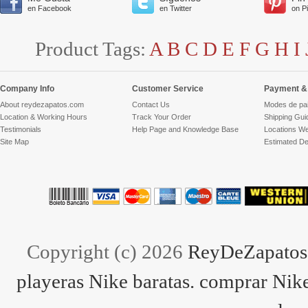
en Facebook
en Twitter
on P
Product Tags:
A
B
C
D
E
F
G
H
I
Company Info
Customer Service
Payment & 
About reydezapatos.com
Contact Us
Modes de pa
Location & Working Hours
Track Your Order
Shipping Gui
Testimonials
Help Page and Knowledge Base
Locations We
Site Map
Estimated De
Copyright (c) 2026
ReyDeZapatos.
playeras Nike baratas. comprar Nike