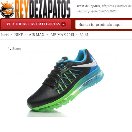
Venta de zapatos,
playeros y botines d
whatsapp +8615802722680
VER TODAS LAS CATEGORÍAS
Inicio
>
NIKE
>
AIR MAX
>
AIR MAX 2015
>
39-45
Zoom