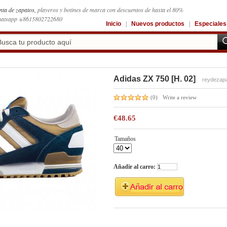
nta de zapatos,
playeros y botines de marca con descuentos de hasta el 80%
atsapp +8615802722680
Inicio
|
Nuevos productos
|
Especiales
Adidas ZX 750 [H. 02]
reydezap
(0)
Write a review
€48.65
Tamaños
Añadir al carro: