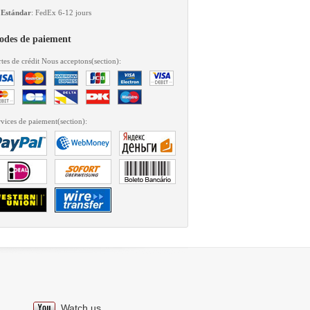
Estándar
: FedEx 6-12 jours
des de paiement
tes de crédit Nous acceptons(section):
vices de paiement(section):
Watch us