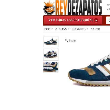
Ve
wh
VER TODAS LAS CATEGORÍAS
Inicio
>
ADIDAS
>
RUNNING
>
ZX 750
Zoom