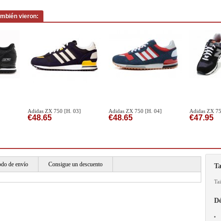
ambién vieron:
Adidas ZX 750 [H. 03]
Adidas ZX 750 [H. 04]
Adidas ZX 75
€48.65
€48.65
€47.95
do de envío
Consigue un descuento
Ta
Tai
Dé