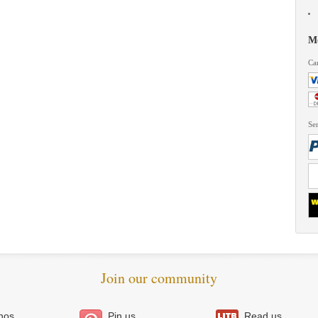
Mo
Car
Ser
Join our community
nos
Pin us
Read us