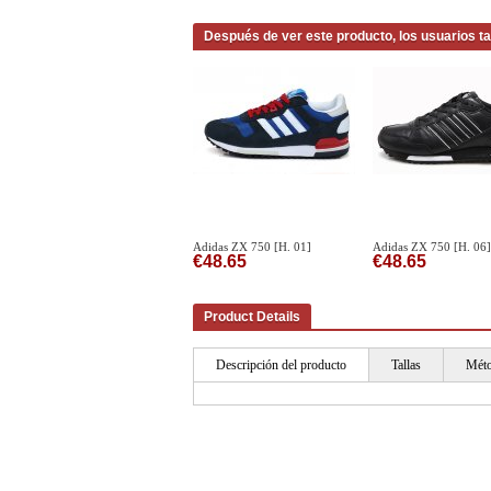
Después de ver este producto, los usuarios t
Adidas ZX 750 [H. 01]
Adidas ZX 750 [H. 06]
€48.65
€48.65
Product Details
Descripción del producto
Tallas
Méto