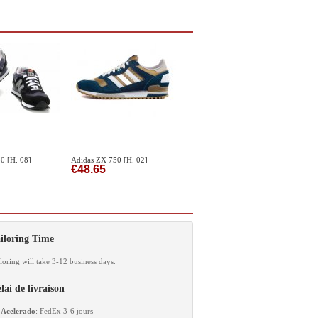
0 [H. 08]
Adidas ZX 750 [H. 02]
€48.65
iloring Time
loring will take 3-12 business days.
lai de livraison
Acelerado
: FedEx 3-6 jours