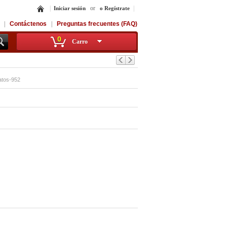
|
or
|
Iniciar sesión
o Regístrate
|
Contáctenos
|
Preguntas frecuentes (FAQ)
0
Carro
atos-952